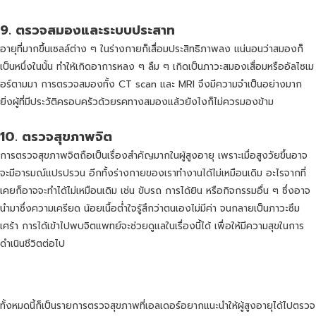
9.
ตรวจสมองและระบบประสาท
อายุที่มากขึ้นเซลล์ต่าง ๆ ในร่างกายก็เสื่อมประสิทธิภาพลง แน่นอนว่าสมองก็
เป็นหนึ่งในนั้น ทำให้เกิดอาการหลง ๆ ลืม ๆ เกิดเป็นภาวะสมองเสื่อมหรืออัลไซเม
อร์ตามมา การตรวจสมองทั้ง CT scan และ MRI จึงมีความจำเป็นอย่างมาก
ยิ่งผู้ที่มีประวัติครอบครัวด้วยรคทางสมองแล้วยังไงก็ไม่ควรมองข้าม
10.
ตรวจสุขภาพจิต
การตรวจสุขภาพจิตถือเป็นเรื่องสำคัญมากในผู้สูงอายุ เพราะเมื่อสูงวัยขึ้นอาจ
จะมีอารมณ์แปรปรวน อีกทั้งร่างกายของเราทำงานได้ไม่เหมือนเดิม อะไรจากที่
เคยก็อาจจะทำได้ไม่เหมือนเดิม เช่น ขับรถ การได้ยิน หรือกิจกรรมอื่น ๆ ซึ่งอาจ
นำมาซึ่งความเครียด น้อยเนื้อต่ำใจรู้สึกว่าตนเองไม่มีค่า จนกลายเป็นภาวะซึม
เศร้า การได้เข้าไปพบจิตแพทย์จะช่วยดูแลในเรื่องนี้ได้ เพื่อให้มีความสุขในการ
ดำเนินชีวิตต่อไป
ทั้งหมดนี้ก็เป็นรายการตรวจสุขภาพที่เอลเดอร์อยากแนะนำให้ผู้สูงอายุได้ไปตรวจ