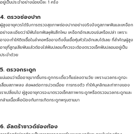
อยู่เป็นประจำอย่างน้อยปีละ 1 ครั้ง
4.
ตรวจช่องปาก
ผู้สูงอายุควรได้รับการตรวจสุขภาพช่องปากอย่างจริงจังดูสภาพฟันและเหงือก
อย่างละเอียดว่ามีฟันโยกฟันผุฟันสึกไหม เหงือกอักเสบจนร่นหรือเปล่า เพราะ
อาจจะทำให้ติดเชื้อในลำคอหรืออาจถึงขั้นเยื้อหุ้มหัวใจอักเสบได้เลย ที่สำคัญผู้สูง
อายุที่สูญเสียฟันแล้วต้องใส่ฟันปลอมก็ควรจะต้องตรวจเช็คฟันปลอมอยู่เป็น
ประจำด้วย
5.
ตรวจกระดูก
แน่นอนว่าเมื่ออายุมากขึ้นกระดูกกระเดี้ยวก็แย่ลงตามวัย เพราะมวลกระดูกจะ
เสื่อมสภาพลง ส่งผลต่อการปวดเมื่อย การทรงตัว ทำให้บุคลิกและท่าทางของ
เราเปลี่ยนไป ผู้สูงอายุควรจะมาตรวจเช็คสภาพกระดูกหรือตรวจมวลกระดูกและ
กล้ามเนื้อเพื่อป้องกันการเกิดกระดูกพรุนตามมา
6.
อัลตร้าซาวด์ช่องท้อง