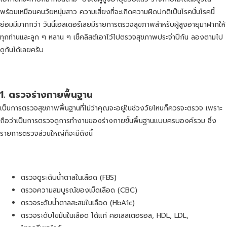
พร้อมเหมือนคนวัยหนุ่มสาว ความเสี่ยงที่จะเกิดความผิดปกติเป็นโรคนั่นโรคนี้
ย่อมมีมากกว่า วันนี้เอลเดอร์เลยมีรายการตรวจสุขภาพสำหรับผู้สูงอายุมาฝากให้
ทุกท่านและลูก ๆ หลาน ๆ เช็คลิสต์เอาไว้ไปตรวจสุขภาพประจำปีกัน ลองตามไป
ดูกันได้เลยครับ
1.
ตรวจร่างกายพื้นฐาน
เป็นการตรวจสุขภาพพื้นฐานที่ไม่ว่าคุณจะอยู่ในช่วงวัยไหนก็ควรจะตรวจ เพราะ
ถือว่าเป็นการตรวจดูการทำงานของร่างกายขั้นพื้นฐานแบบครบองค์รวม ซึ่ง
รายการตรวจส่วนใหญ่ก็จะมีดังนี้
ตรวจดูระดับน้ำตาลในเลือด (FBS)
ตรวจความสมบูรณ์ของเม็ดเลือด (CBC)
ตรวจระดับน้ำตาลสะสมในเลือด (HbA1c)
ตรวจระดับไขมันในเลือด ได้แก่ คอเลสเตอรอล, HDL, LDL,