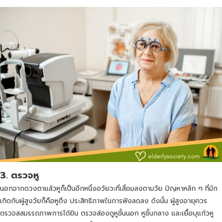
3.
ตรวจหู
นอกจากดวงตาแล้วหูก็เป็นอีกหนึ่งอวัยวะที่เสี่อมลงตามวัย ปัญหาหลัก ๆ ที่มัก
เกิดกับผู้สูงวัยก็คือหูตึง ประสิทธิภาพในการฟังลดลง ดังนั้น ผู้สูงอายุควร
ตรวจสสมรรถภาพการได้ยิน ตรวจส่องดูหูชั้นนอก หูชั้นกลาง และเยื้อบุแก้วหู