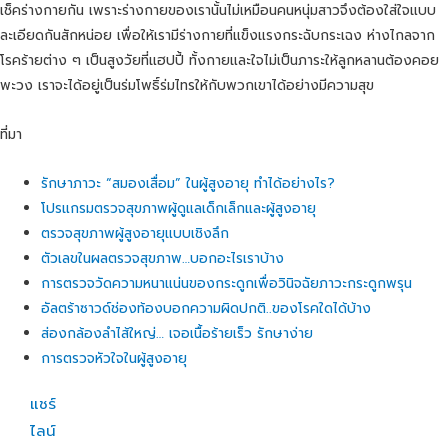
เช็คร่างกายกัน เพราะร่างกายของเรานั้นไม่เหมือนคนหนุ่มสาวจึงต้องใส่ใจแบบ
ละเอียดกันสักหน่อย เพื่อให้เรามีร่างกายที่แข็งแรงกระฉับกระเฉง ห่างไกลจาก
โรคร้ายต่าง ๆ เป็นสูงวัยที่แฮปปี้ ทั้งกายและใจไม่เป็นภาระให้ลูกหลานต้องคอย
พะวง เราจะได้อยู่เป็นร่มโพธิ์ร่มไทรให้กับพวกเขาได้อย่างมีความสุข
ที่มา
รักษาภาวะ “สมองเสื่อม” ในผู้สูงอายุ ทำได้อย่างไร?
โปรแกรมตรวจสุขภาพผู้ดูแลเด็กเล็กและผู้สูงอายุ
ตรวจสุขภาพผู้สูงอายุแบบเชิงลึก
ตัวเลขในผลตรวจสุขภาพ…บอกอะไรเราบ้าง
การตรวจวัดความหนาแน่นของกระดูกเพื่อวินิจฉัยภาวะกระดูกพรุน
อัลตร้าซาวด์ช่องท้องบอกความผิดปกติ..ของโรคใดได้บ้าง
ส่องกล้องลำไส้ใหญ่… เจอเนื้อร้ายเร็ว รักษาง่าย
การตรวจหัวใจในผู้สูงอายุ
แชร์
ไลน์