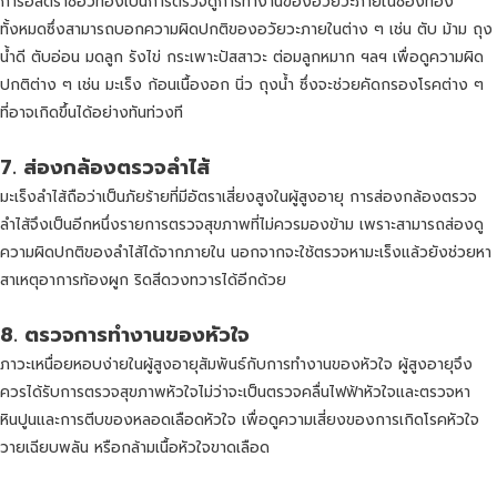
การอัลตร้าช่อวท้องเป็นการตรวจดูการทำงานของอวัยวะภายในช่องท้อง
ทั้งหมดซึ่งสามารถบอกความผิดปกติของอวัยวะภายในต่าง ๆ เช่น ตับ ม้าม ถุง
น้ำดี ตับอ่อน มดลูก รังไข่ กระเพาะปัสสาวะ ต่อมลูกหมาก ฯลฯ เพื่อดูความผิด
ปกติต่าง ๆ เช่น มะเร็ง ก้อนเนื้องอก นิ่ว ถุงน้ำ ซึ่งจะช่วยคัดกรองโรคต่าง ๆ
ที่อาจเกิดขึ้นได้อย่างทันท่วงที
7.
ส่องกล้องตรวจลำไส้
มะเร็งลำไส้ถือว่าเป็นภัยร้ายที่มีอัตราเสี่ยงสูงในผู้สูงอายุ การส่องกล้องตรวจ
ลำไส้จึงเป็นอีกหนึ่งรายการตรวจสุขภาพที่ไม่ควรมองข้าม เพราะสามารถส่องดู
ความผิดปกติของลำไส้ได้จากภายใน นอกจากจะใช้ตรวจหามะเร็งแล้วยังช่วยหา
สาเหตุอาการท้องผูก ริดสีดวงทวารได้อีกด้วย
8.
ตรวจการทำงานของหัวใจ
ภาวะเหนื่อยหอบง่ายในผู้สูงอายุสัมพันธ์กับการทำงานของหัวใจ ผู้สูงอายุจึง
ควรได้รับการตรวจสุขภาพหัวใจไม่ว่าจะเป็นตรวจคลื่นไฟฟ้าหัวใจและตรวจหา
หินปูนและการตีบของหลอดเลือดหัวใจ เพื่อดูความเสี่ยงของการเกิดโรคหัวใจ
วายเฉียบพลัน หรือกล้ามเนื้อหัวใจขาดเลือด