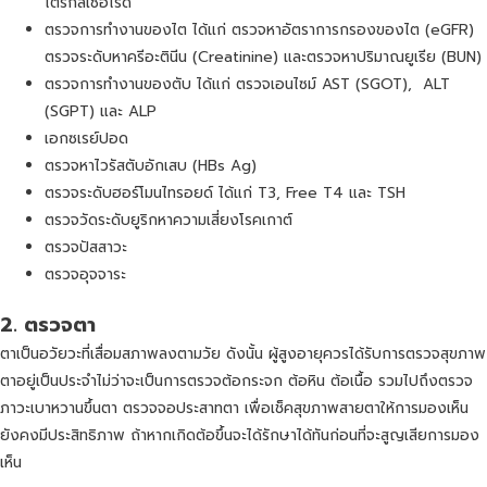
ไตรกลีเซอไรด์
ตรวจการทำงานของไต ได้แก่ ตรวจหาอัตราการกรองของไต (eGFR)
ตรวจระดับหาครีอะตินีน (Creatinine) และตรวจหาปริมาณยูเรีย (BUN)
ตรวจการทำงานของตับ ได้แก่ ตรวจเอนไซม์ AST (SGOT), ALT
(SGPT) และ ALP
เอกซเรย์ปอด
ตรวจหาไวรัสตับอักเสบ (HBs Ag)
ตรวจระดับฮอร์โมนไทรอยด์ ได้แก่ T3, Free T4 และ TSH
ตรวจวัดระดับยูริกหาความเสี่ยงโรคเกาต์
ตรวจปัสสาวะ
ตรวจอุจจาระ
2.
ตรวจตา
ตาเป็นอวัยวะที่เสื่อมสภาพลงตามวัย ดังนั้น ผู้สูงอายุควรได้รับการตรวจสุขภาพ
ตาอยู่เป็นประจำไม่ว่าจะเป็นการตรวจต้อกระจก ต้อหิน ต้อเนื้อ รวมไปถึงตรวจ
ภาวะเบาหวานขึ้นตา ตรวจจอประสาทตา เพื่อเช็คสุขภาพสายตาให้การมองเห็น
ยังคงมีประสิทธิภาพ ถ้าหากเกิดต้อขึ้นจะได้รักษาได้ทันก่อนที่จะสูญเสียการมอง
เห็น